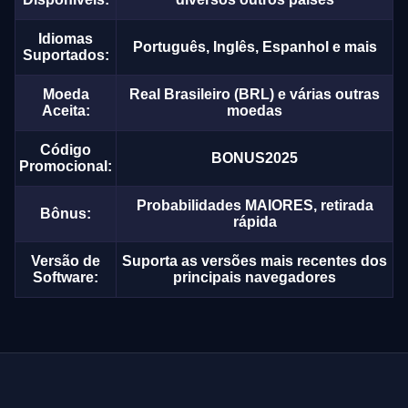
Idiomas
Português, Inglês, Espanhol e mais
Suportados:
Moeda
Real Brasileiro (BRL) e várias outras
Aceita:
moedas
Código
BONUS2025
Promocional:
Probabilidades MAIORES, retirada
Bônus:
rápida
Versão de
Suporta as versões mais recentes dos
Software:
principais navegadores