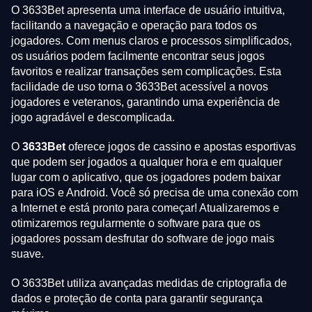
O 3633Bet apresenta uma interface de usuário intuitiva,
facilitando a navegação e operação para todos os
jogadores. Com menus claros e processos simplificados,
os usuários podem facilmente encontrar seus jogos
favoritos e realizar transações sem complicações. Esta
facilidade de uso torna o 3633Bet acessível a novos
jogadores e veteranos, garantindo uma experiência de
jogo agradável e descomplicada.
O
3633Bet
oferece jogos de cassino e apostas esportivas
que podem ser jogados a qualquer hora e em qualquer
lugar com o aplicativo, que os jogadores podem baixar
para iOS e Android. Você só precisa de uma conexão com
a Internet e está pronto para começar! Atualizaremos e
otimizaremos regularmente o software para que os
jogadores possam desfrutar do software de jogo mais
suave.
O 3633Bet utiliza avançadas medidas de criptografia de
dados e proteção de conta para garantir segurança