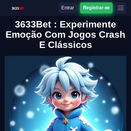
Entrar
Registrar-se
3633Bet : Experimente
Emoção Com Jogos Crash
E Clássicos