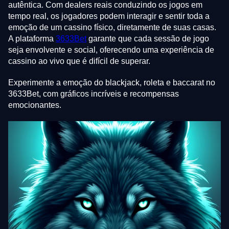
autêntica. Com dealers reais conduzindo os jogos em
tempo real, os jogadores podem interagir e sentir toda a
emoção de um cassino físico, diretamente de suas casas.
A plataforma
3633Bet
garante que cada sessão de jogo
seja envolvente e social, oferecendo uma experiência de
cassino ao vivo que é difícil de superar.
Experimente a emoção do blackjack, roleta e baccarat no
3633Bet, com gráficos incríveis e recompensas
emocionantes.