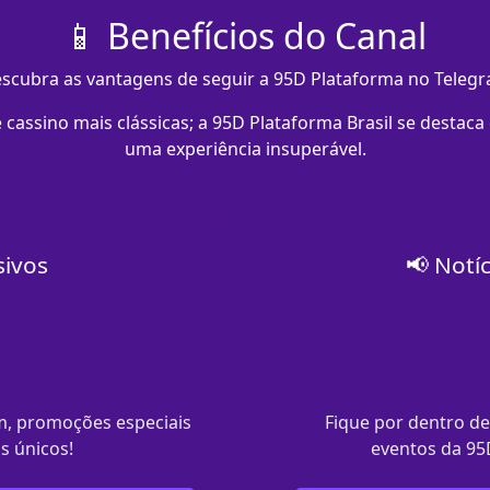
📱 Benefícios do Canal
scubra as vantagens de seguir a 95D Plataforma no Teleg
cassino mais clássicas; a 95D Plataforma Brasil se destaca
uma experiência insuperável.
sivos
📢 Notí
m, promoções especiais
Fique por dentro d
s únicos!
eventos da 95