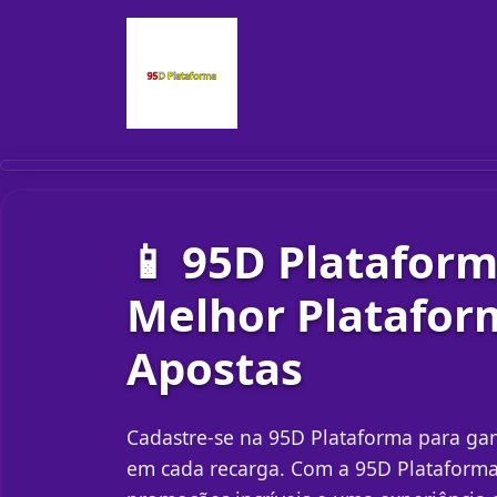
📱 95D Platafor
Melhor Platafor
Apostas
Cadastre-se na 95D Plataforma para ga
em cada recarga. Com a 95D Plataforma