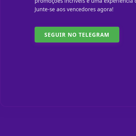
promoções incríveis e uma experiência d
Junte-se aos vencedores agora!
SEGUIR NO TELEGRAM