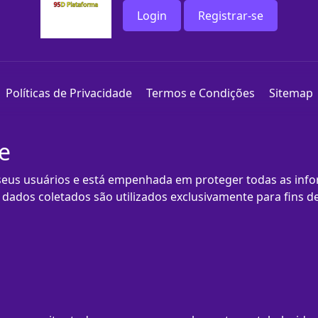
Login
Registrar-se
Políticas de Privacidade
Termos e Condições
Sitemap
de
 seus usuários e está empenhada em proteger todas as inf
dados coletados são utilizados exclusivamente para fins d