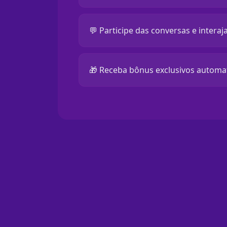
💬 Participe das conversas e interaj
🎁 Receba bônus exclusivos autom