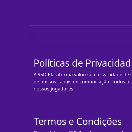
Políticas de Privacida
A 95D Plataforma valoriza a privacidade de
de nossos canais de comunicação. Todos os 
nossos jogadores.
Termos e Condições