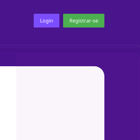
Login
Registrar-se