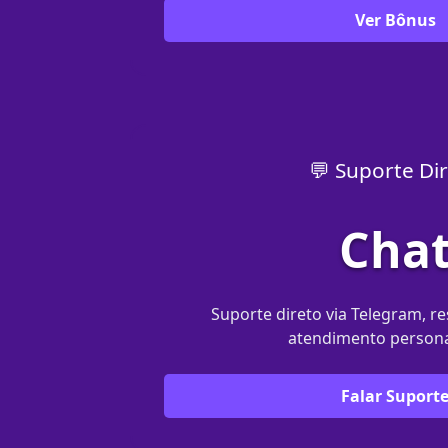
Ver Bônus
💬 Suporte Di
Cha
Suporte direto via Telegram, r
atendimento persona
Falar Suport