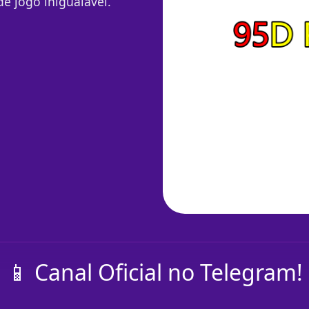
e jogo inigualável.
📱 Canal Oficial no Telegram!