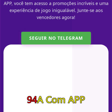
APP, você tem acesso a promoções incríveis e uma
experiência de jogo inigualável. Junte-se aos
vencedores agora!
SEGUIR NO TELEGRAM