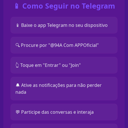
📱 Como Seguir no Telegram
📱 Baixe o app Telegram no seu dispositivo
🔍 Procure por "@94A Com APPOficial"
👆 Toque em "Entrar" ou "Join"
🔔 Ative as notificações para não perder
nada
💬 Participe das conversas e interaja