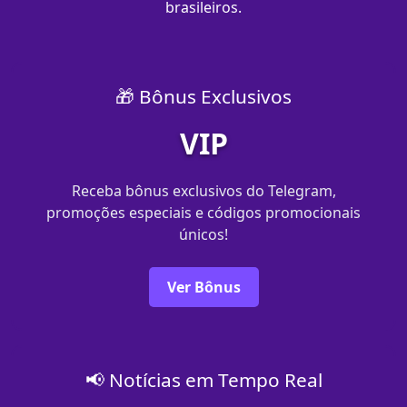
brasileiros.
🎁 Bônus Exclusivos
VIP
Receba bônus exclusivos do Telegram,
promoções especiais e códigos promocionais
únicos!
Ver Bônus
📢 Notícias em Tempo Real