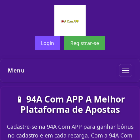
Login
Registrar-se
Menu
📱 94A Com APP A Melhor
Plataforma de Apostas
Cadastre-se na 94A Com APP para ganhar bônus
no cadastro e em cada recarga. Com a 94A Com