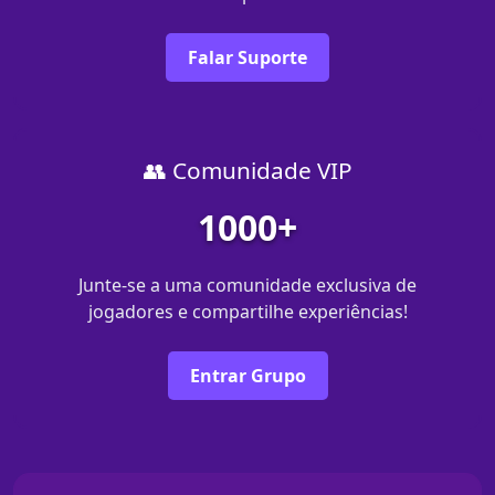
Falar Suporte
👥 Comunidade VIP
1000+
Junte-se a uma comunidade exclusiva de
jogadores e compartilhe experiências!
Entrar Grupo