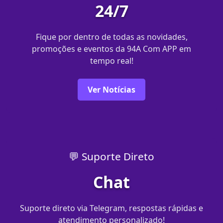
24/7
Fique por dentro de todas as novidades,
promoções e eventos da 94A Com APP em
tempo real!
Ver Notícias
💬 Suporte Direto
Chat
Suporte direto via Telegram, respostas rápidas e
atendimento personalizado!