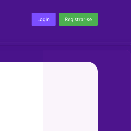
Login
Registrar-se