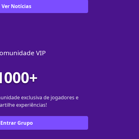
Ver Notícias
Comunidade VIP
1000+
unidade exclusiva de jogadores e
rtilhe experiências!
Entrar Grupo