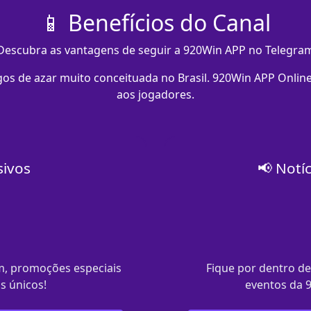
📱 Benefícios do Canal
Descubra as vantagens de seguir a 920Win APP no Telegra
os de azar muito conceituada no Brasil. 920Win APP Onlin
aos jogadores.
sivos
📢 Notí
m, promoções especiais
Fique por dentro d
s únicos!
eventos da 