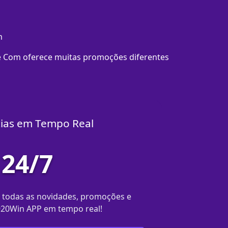
m
e Com oferece muitas promoções diferentes
cias em Tempo Real
24/7
e todas as novidades, promoções e
920Win APP em tempo real!