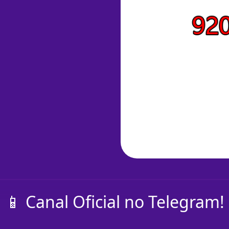
📱 Canal Oficial no Telegram!