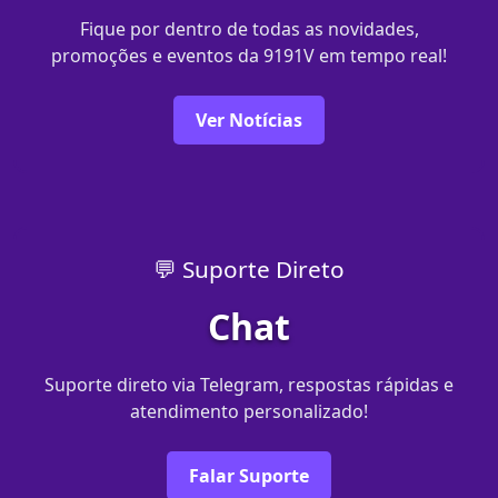
Fique por dentro de todas as novidades,
promoções e eventos da 9191V em tempo real!
Ver Notícias
💬 Suporte Direto
Chat
Suporte direto via Telegram, respostas rápidas e
atendimento personalizado!
Falar Suporte