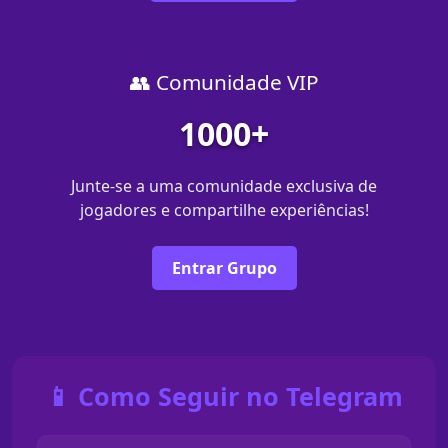
👥 Comunidade VIP
1000+
Junte-se a uma comunidade exclusiva de
jogadores e compartilhe experiências!
Entrar Grupo
📱 Como Seguir no Telegram