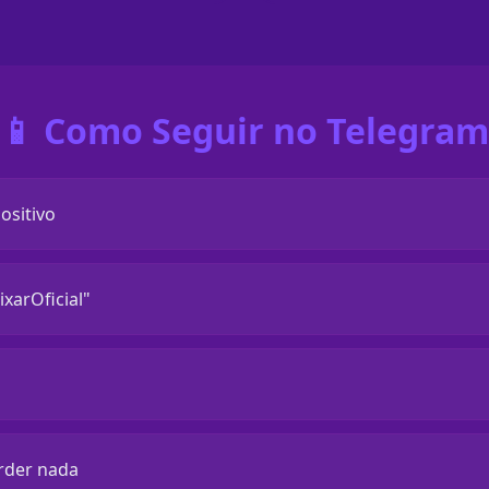
📱 Como Seguir no Telegram
ositivo
xarOficial"
erder nada