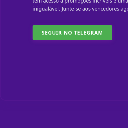
tem acesso a promoções incríveis e uma
inigualável. Junte-se aos vencedores ag
SEGUIR NO TELEGRAM