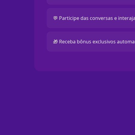
💬 Participe das conversas e interaj
🎁 Receba bônus exclusivos autom