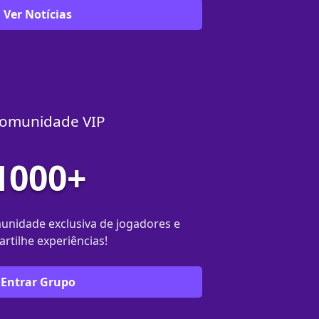
Ver Notícias
Comunidade VIP
1000+
unidade exclusiva de jogadores e
rtilhe experiências!
Entrar Grupo