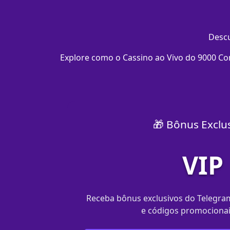
Descu
Explore como o Cassino ao Vivo do 9000 Co
🎁 Bônus Exclu
VIP
Receba bônus exclusivos do Telegra
e códigos promocionai