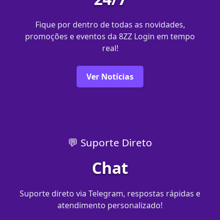
Fique por dentro de todas as novidades,
promoções e eventos da 8ZZ Login em tempo
real!
Ver Notícias
💬 Suporte Direto
Chat
Suporte direto via Telegram, respostas rápidas e
atendimento personalizado!