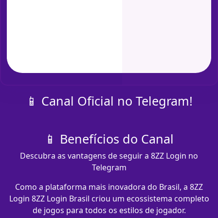
📱 Canal Oficial no Telegram!
📱 Benefícios do Canal
Descubra as vantagens de seguir a 8ZZ Login no
Telegram
Como a plataforma mais inovadora do Brasil, a 8ZZ
Login 8ZZ Login Brasil criou um ecossistema completo
de jogos para todos os estilos de jogador.