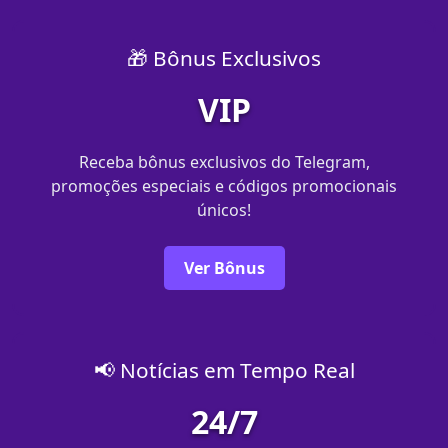
🎁 Bônus Exclusivos
VIP
Receba bônus exclusivos do Telegram,
promoções especiais e códigos promocionais
únicos!
Ver Bônus
📢 Notícias em Tempo Real
24/7