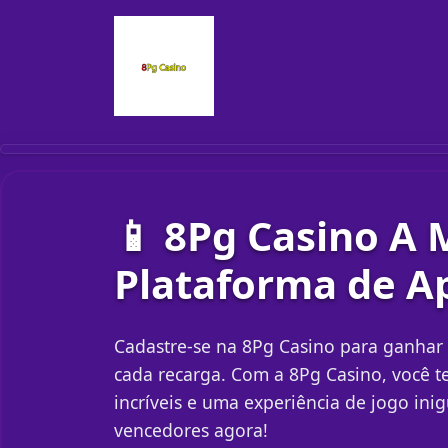
📱 8Pg Casino A 
Plataforma de A
Cadastre-se na 8Pg Casino para ganhar
cada recarga. Com a 8Pg Casino, você 
incríveis e uma experiência de jogo inig
vencedores agora!