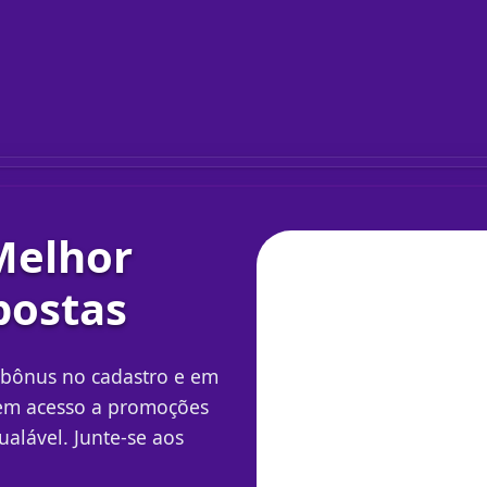
Melhor
postas
 bônus no cadastro e em
tem acesso a promoções
ualável. Junte-se aos