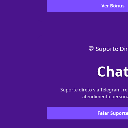
Ver Bônus
💬 Suporte Di
Cha
Suporte direto via Telegram, r
atendimento persona
Falar Suport