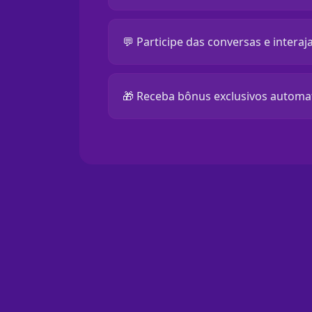
💬 Participe das conversas e interaj
🎁 Receba bônus exclusivos autom