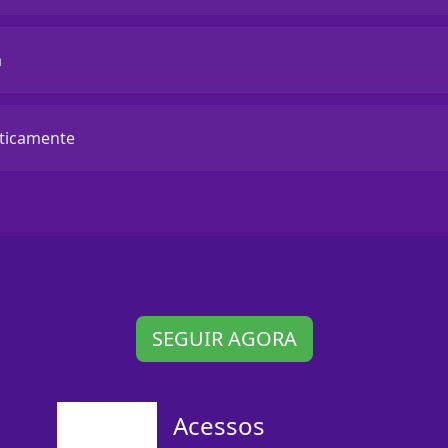
a
aticamente
SEGUIR AGORA
Acessos