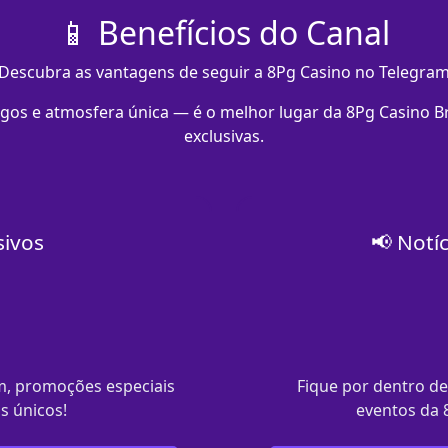
📱 Benefícios do Canal
Descubra as vantagens de seguir a 8Pg Casino no Telegra
gos e atmosfera única — é o melhor lugar da 8Pg Casino Br
exclusivas.
sivos
📢 Notí
m, promoções especiais
Fique por dentro d
s únicos!
eventos da 