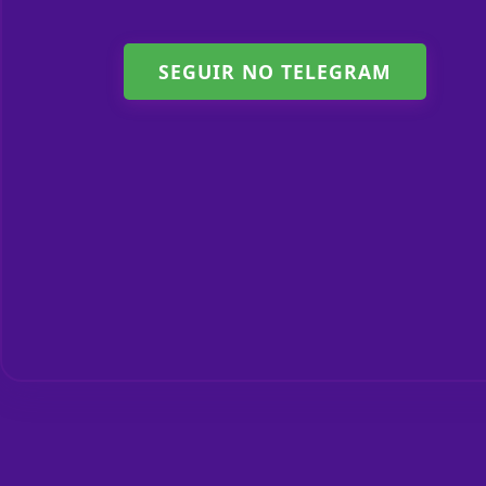
SEGUIR NO TELEGRAM