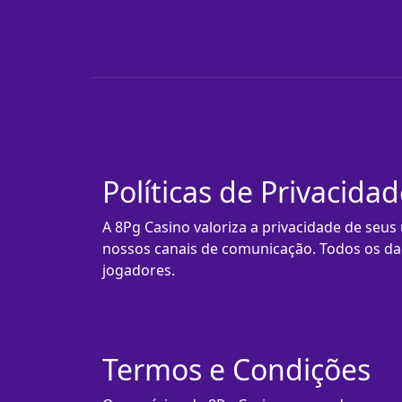
Políticas de Privacida
A 8Pg Casino valoriza a privacidade de seu
nossos canais de comunicação. Todos os dad
jogadores.
Termos e Condições