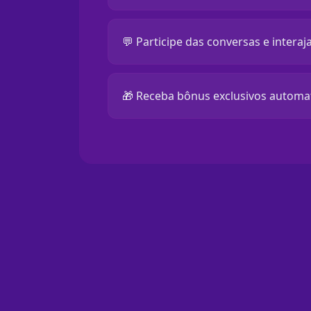
💬 Participe das conversas e interaj
🎁 Receba bônus exclusivos autom