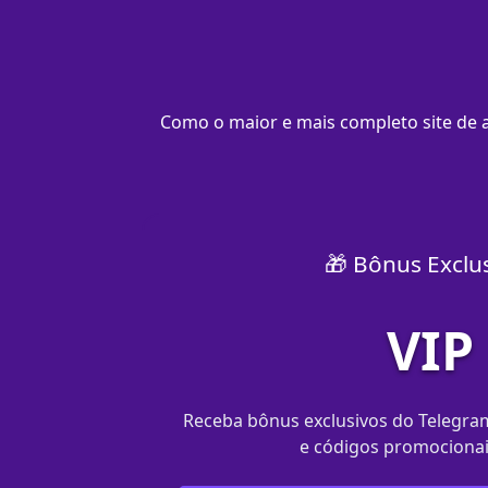
Como o maior e mais completo site de a
🎁 Bônus Exclu
VIP
Receba bônus exclusivos do Telegra
e códigos promocionai