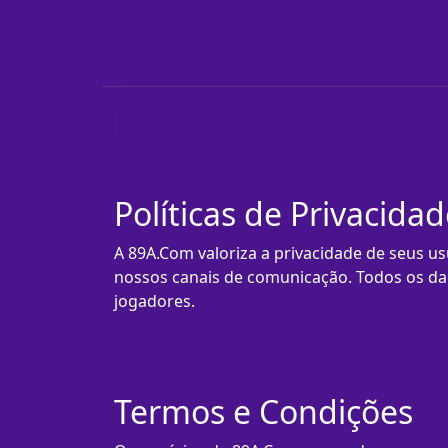
Políticas de Privacida
A 89A.Com valoriza a privacidade de seus u
nossos canais de comunicação. Todos os dad
jogadores.
Termos e Condições