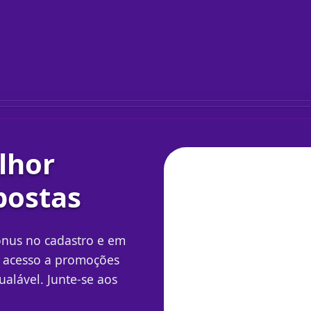
lhor
postas
ônus no cadastro e em
m acesso a promoções
ualável. Junte-se aos