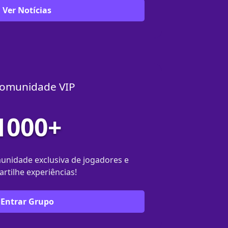
Ver Notícias
Comunidade VIP
1000+
unidade exclusiva de jogadores e
rtilhe experiências!
Entrar Grupo