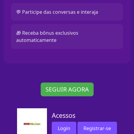
💬 Participe das conversas e interaja
🎁 Receba bônus exclusivos
automaticamente
SEGUIR AGORA
Acessos
Login
Registrar-se