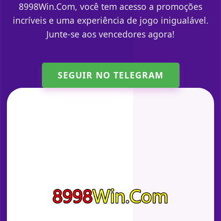
8998Win.Com, você tem acesso a promoções
incríveis e uma experiência de jogo inigualável.
Junte-se aos vencedores agora!
SEGUIR NO TELEGRAM