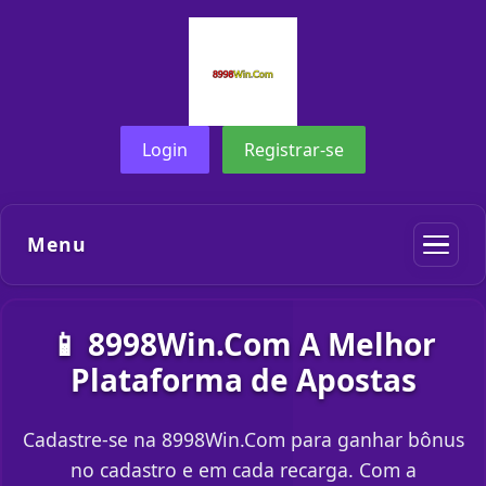
Login
Registrar-se
Menu
📱 8998Win.Com A Melhor
Plataforma de Apostas
Cadastre-se na 8998Win.Com para ganhar bônus
no cadastro e em cada recarga. Com a