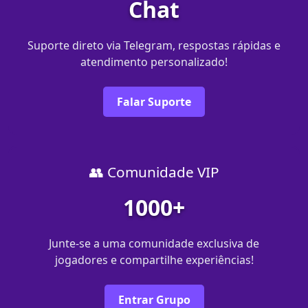
Chat
Suporte direto via Telegram, respostas rápidas e
atendimento personalizado!
Falar Suporte
👥 Comunidade VIP
1000+
Junte-se a uma comunidade exclusiva de
jogadores e compartilhe experiências!
Entrar Grupo