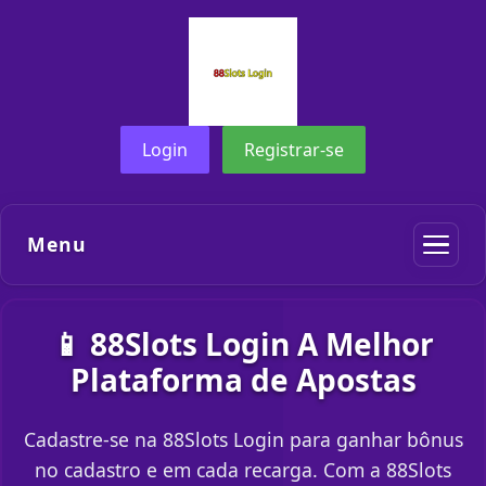
Login
Registrar-se
Menu
📱 88Slots Login A Melhor
Plataforma de Apostas
Cadastre-se na 88Slots Login para ganhar bônus
no cadastro e em cada recarga. Com a 88Slots