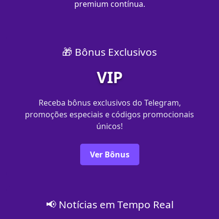
premium contínua.
🎁 Bônus Exclusivos
VIP
Receba bônus exclusivos do Telegram,
promoções especiais e códigos promocionais
únicos!
Ver Bônus
📢 Notícias em Tempo Real