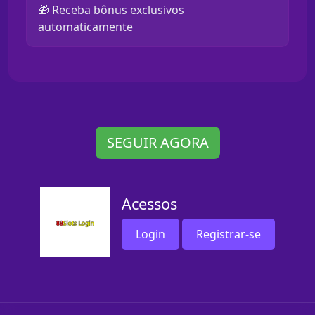
🎁 Receba bônus exclusivos
automaticamente
SEGUIR AGORA
Acessos
Login
Registrar-se