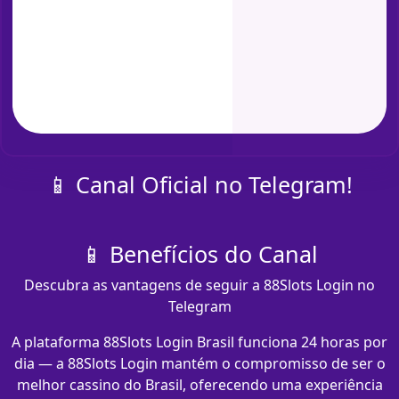
📱 Canal Oficial no Telegram!
📱 Benefícios do Canal
Descubra as vantagens de seguir a 88Slots Login no
Telegram
A plataforma 88Slots Login Brasil funciona 24 horas por
dia — a 88Slots Login mantém o compromisso de ser o
melhor cassino do Brasil, oferecendo uma experiência