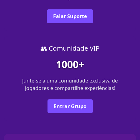
Falar Suporte
👥 Comunidade VIP
1000+
Junte-se a uma comunidade exclusiva de
jogadores e compartilhe experiências!
Entrar Grupo