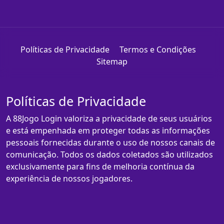
Políticas de Privacidade
Termos e Condições
Sitemap
Políticas de Privacidade
A 88Jogo Login valoriza a privacidade de seus usuários
e está empenhada em proteger todas as informações
pessoais fornecidas durante o uso de nossos canais de
comunicação. Todos os dados coletados são utilizados
exclusivamente para fins de melhoria contínua da
experiência de nossos jogadores.