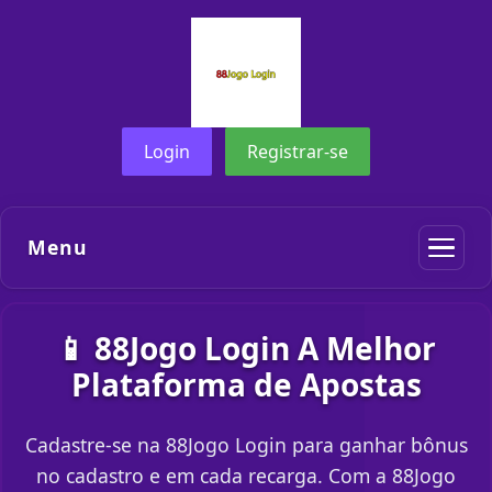
Login
Registrar-se
Menu
📱 88Jogo Login A Melhor
Plataforma de Apostas
Cadastre-se na 88Jogo Login para ganhar bônus
no cadastro e em cada recarga. Com a 88Jogo