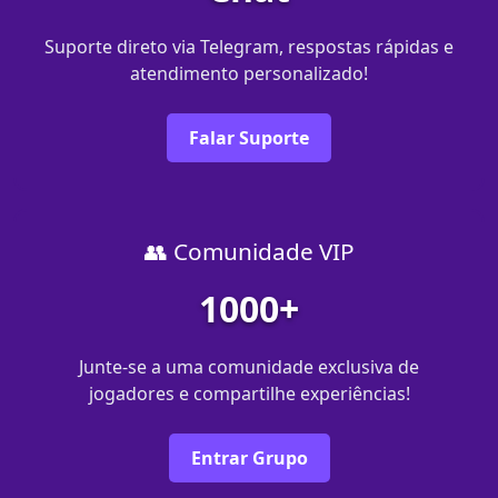
Suporte direto via Telegram, respostas rápidas e
atendimento personalizado!
Falar Suporte
👥 Comunidade VIP
1000+
Junte-se a uma comunidade exclusiva de
jogadores e compartilhe experiências!
Entrar Grupo