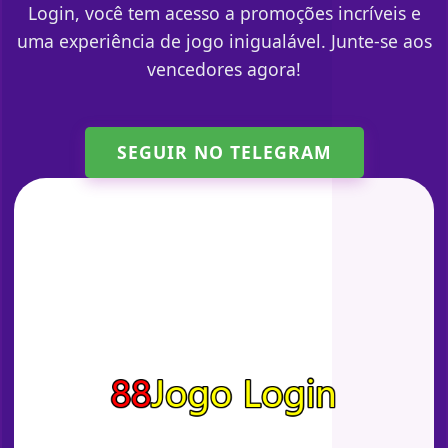
Login, você tem acesso a promoções incríveis e
uma experiência de jogo inigualável. Junte-se aos
vencedores agora!
SEGUIR NO TELEGRAM