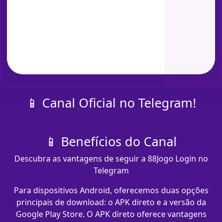
📱 Canal Oficial no Telegram!
📱 Benefícios do Canal
Descubra as vantagens de seguir a 88Jogo Login no
Telegram
Para dispositivos Android, oferecemos duas opções
principais de download: o APK direto e a versão da
Google Play Store. O APK direto oferece vantagens