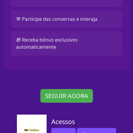
💬 Participe das conversas e interaja
🎁 Receba bônus exclusivos
automaticamente
SEGUIR AGORA
Acessos