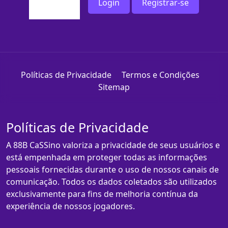
Login
Registrar-se
Políticas de Privacidade
Termos e Condições
Sitemap
Políticas de Privacidade
A 88B CaSSino valoriza a privacidade de seus usuários e
está empenhada em proteger todas as informações
pessoais fornecidas durante o uso de nossos canais de
comunicação. Todos os dados coletados são utilizados
exclusivamente para fins de melhoria contínua da
experiência de nossos jogadores.