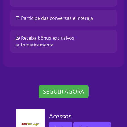
💬 Participe das conversas e interaja
🎁 Receba bônus exclusivos
automaticamente
SEGUIR AGORA
Acessos