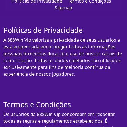
Políticas de Privacidade
Termos e Condições
Sitemap
Políticas de Privacidade
A 888Win Vip valoriza a privacidade de seus usuários e
está empenhada em proteger todas as informações
pessoais fornecidas durante o uso de nossos canais de
comunicação. Todos os dados coletados são utilizados
exclusivamente para fins de melhoria contínua da
experiência de nossos jogadores.
Termos e Condições
Os usuários da 888Win Vip concordam em respeitar
todas as regras e regulamentos estabelecidos. É