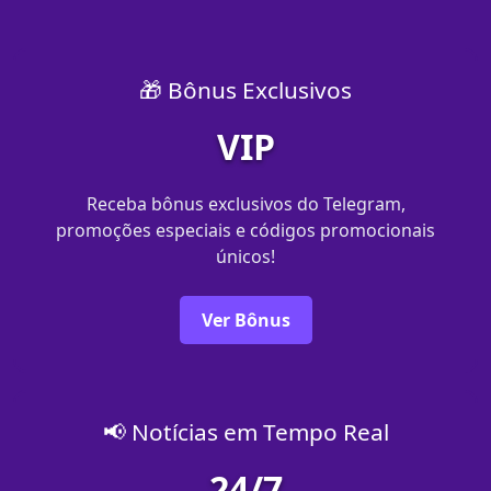
🎁 Bônus Exclusivos
VIP
Receba bônus exclusivos do Telegram,
promoções especiais e códigos promocionais
únicos!
Ver Bônus
📢 Notícias em Tempo Real
24/7