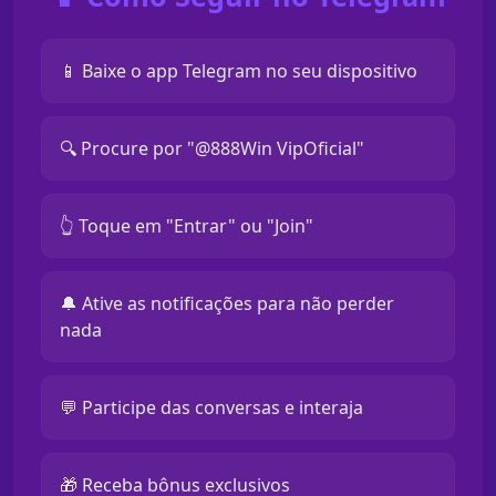
📱 Baixe o app Telegram no seu dispositivo
🔍 Procure por "@888Win VipOficial"
👆 Toque em "Entrar" ou "Join"
🔔 Ative as notificações para não perder
nada
💬 Participe das conversas e interaja
🎁 Receba bônus exclusivos