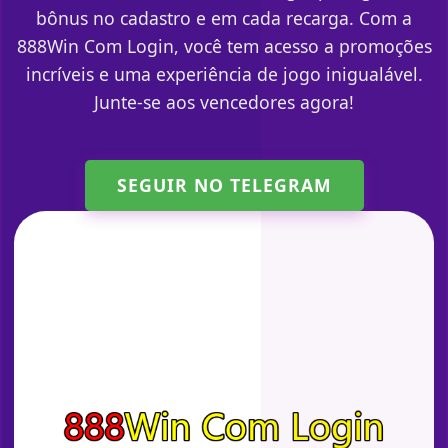
bônus no cadastro e em cada recarga. Com a
888Win Com Login, você tem acesso a promoções
incríveis e uma experiência de jogo inigualável.
Junte-se aos vencedores agora!
SEGUIR NO TELEGRAM