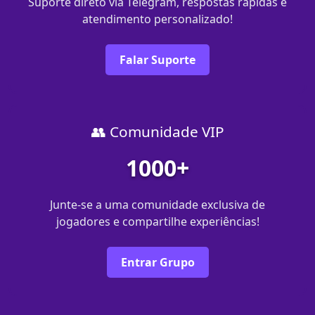
Suporte direto via Telegram, respostas rápidas e
atendimento personalizado!
Falar Suporte
👥 Comunidade VIP
1000+
Junte-se a uma comunidade exclusiva de
jogadores e compartilhe experiências!
Entrar Grupo