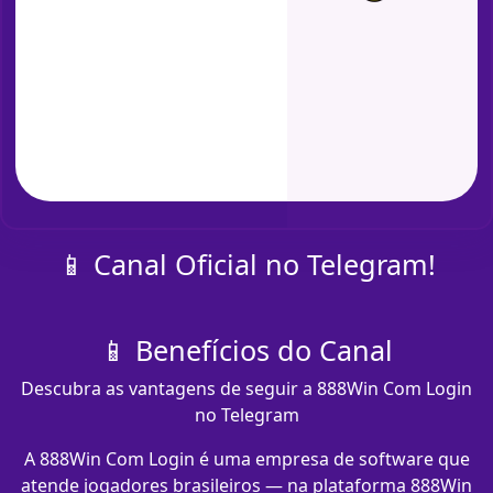
📱 Canal Oficial no Telegram!
📱 Benefícios do Canal
Descubra as vantagens de seguir a 888Win Com Login
no Telegram
A 888Win Com Login é uma empresa de software que
atende jogadores brasileiros — na plataforma 888Win