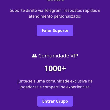
Suporte direto via Telegram, respostas rápidas e
atendimento personalizado!
Falar Suporte
👥 Comunidade VIP
1000+
Junte-se a uma comunidade exclusiva de
jogadores e compartilhe experiências!
Entrar Grupo