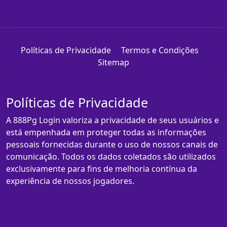
Políticas de Privacidade
Termos e Condições
Sitemap
Políticas de Privacidade
A 888Pg Login valoriza a privacidade de seus usuários e
está empenhada em proteger todas as informações
pessoais fornecidas durante o uso de nossos canais de
comunicação. Todos os dados coletados são utilizados
exclusivamente para fins de melhoria contínua da
experiência de nossos jogadores.