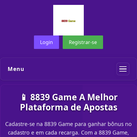
Login
Registrar-se
Menu
📱 8839 Game A Melhor
Plataforma de Apostas
Cadastre-se na 8839 Game para ganhar bônus no
cadastro e em cada recarga. Com a 8839 Game,