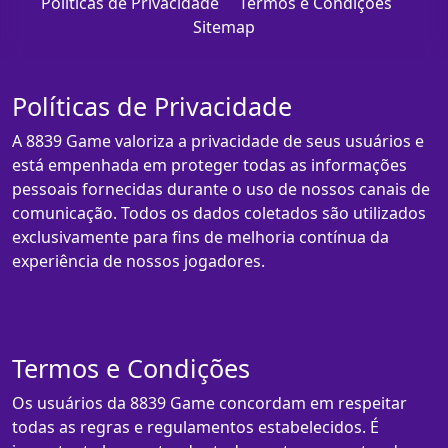
Políticas de Privacidade
Termos e Condições
Sitemap
Políticas de Privacidade
A 8839 Game valoriza a privacidade de seus usuários e
está empenhada em proteger todas as informações
pessoais fornecidas durante o uso de nossos canais de
comunicação. Todos os dados coletados são utilizados
exclusivamente para fins de melhoria contínua da
experiência de nossos jogadores.
Termos e Condições
Os usuários da 8839 Game concordam em respeitar
todas as regras e regulamentos estabelecidos. É