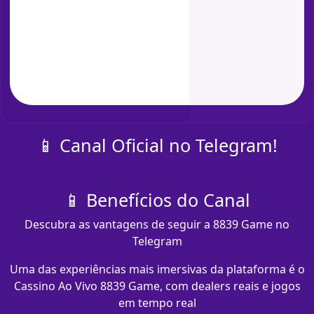
📱 Canal Oficial no Telegram!
📱 Benefícios do Canal
Descubra as vantagens de seguir a 8839 Game no
Telegram
Uma das experiências mais imersivas da plataforma é o
Cassino Ao Vivo 8839 Game, com dealers reais e jogos
em tempo real