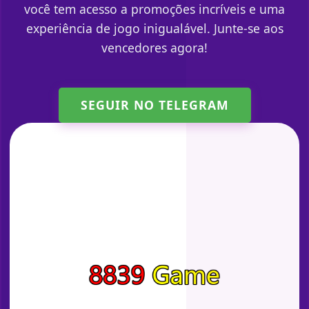
você tem acesso a promoções incríveis e uma
experiência de jogo inigualável. Junte-se aos
vencedores agora!
SEGUIR NO TELEGRAM