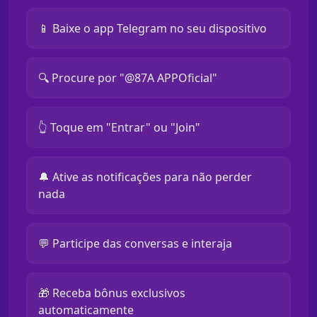
📱 Baixe o app Telegram no seu dispositivo
🔍 Procure por "@87A APPOficial"
👆 Toque em "Entrar" ou "Join"
🔔 Ative as notificações para não perder
nada
💬 Participe das conversas e interaja
🎁 Receba bônus exclusivos
automaticamente