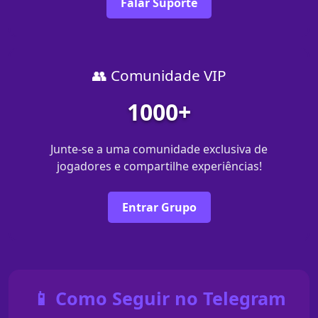
Falar Suporte
👥 Comunidade VIP
1000+
Junte-se a uma comunidade exclusiva de
jogadores e compartilhe experiências!
Entrar Grupo
📱 Como Seguir no Telegram