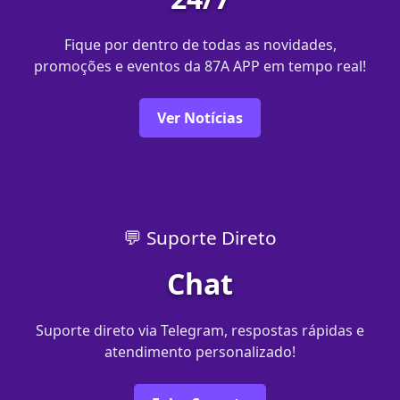
Fique por dentro de todas as novidades,
promoções e eventos da 87A APP em tempo real!
Ver Notícias
💬 Suporte Direto
Chat
Suporte direto via Telegram, respostas rápidas e
atendimento personalizado!