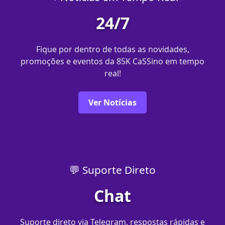
24/7
Fique por dentro de todas as novidades,
promoções e eventos da 85K CaSSino em tempo
real!
Ver Notícias
💬 Suporte Direto
Chat
Suporte direto via Telegram, respostas rápidas e