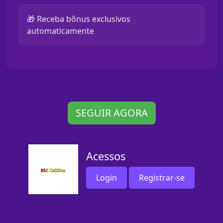
🎁 Receba bônus exclusivos
automaticamente
SEGUIR AGORA
Acessos
Login
Registrar-se