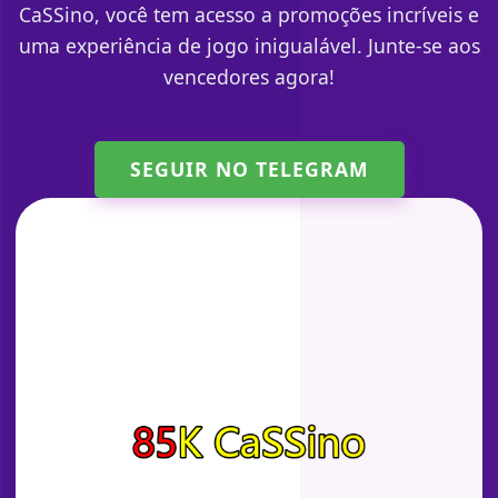
CaSSino, você tem acesso a promoções incríveis e
uma experiência de jogo inigualável. Junte-se aos
vencedores agora!
SEGUIR NO TELEGRAM