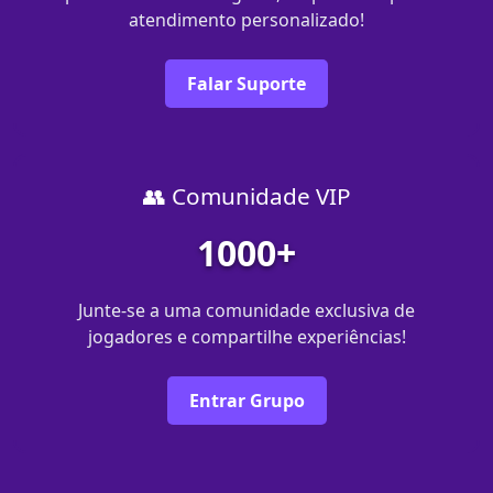
atendimento personalizado!
Falar Suporte
👥 Comunidade VIP
1000+
Junte-se a uma comunidade exclusiva de
jogadores e compartilhe experiências!
Entrar Grupo