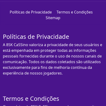
Políticas de Privacidade
Termos e Condições
Sitemap
Políticas de Privacidade
A 85K CaSSino valoriza a privacidade de seus usuários e
está empenhada em proteger todas as informações
pessoais fornecidas durante o uso de nossos canais de
comunicação. Todos os dados coletados são utilizados
exclusivamente para fins de melhoria contínua da
experiência de nossos jogadores.
Termos e Condições