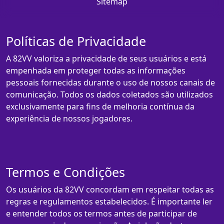
Sitemap
Políticas de Privacidade
A 82VV valoriza a privacidade de seus usuários e está
empenhada em proteger todas as informações
pessoais fornecidas durante o uso de nossos canais de
comunicação. Todos os dados coletados são utilizados
exclusivamente para fins de melhoria contínua da
experiência de nossos jogadores.
Termos e Condições
Os usuários da 82VV concordam em respeitar todas as
regras e regulamentos estabelecidos. É importante ler
e entender todos os termos antes de participar de