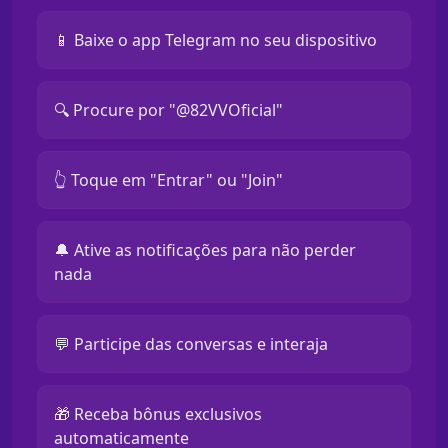
📱 Baixe o app Telegram no seu dispositivo
🔍 Procure por "@82VVOficial"
👆 Toque em "Entrar" ou "Join"
🔔 Ative as notificações para não perder
nada
💬 Participe das conversas e interaja
🎁 Receba bônus exclusivos
automaticamente