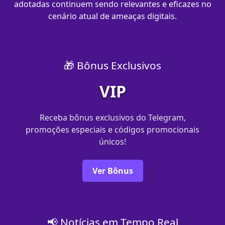
adotadas continuem sendo relevantes e eficazes no
cenário atual de ameaças digitais.
🎁 Bônus Exclusivos
VIP
Receba bônus exclusivos do Telegram,
promoções especiais e códigos promocionais
únicos!
Ver Bônus
📢 Notícias em Tempo Real