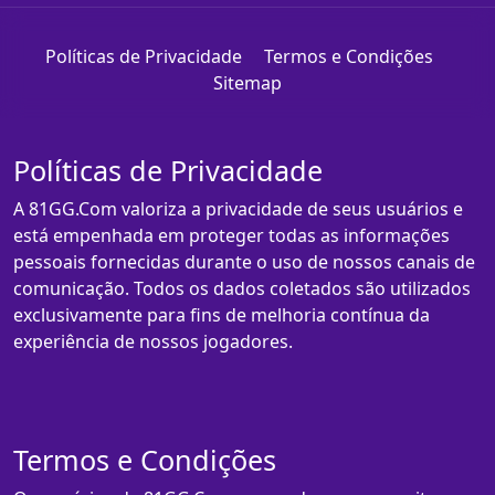
Políticas de Privacidade
Termos e Condições
Sitemap
Políticas de Privacidade
A 81GG.Com valoriza a privacidade de seus usuários e
está empenhada em proteger todas as informações
pessoais fornecidas durante o uso de nossos canais de
comunicação. Todos os dados coletados são utilizados
exclusivamente para fins de melhoria contínua da
experiência de nossos jogadores.
Termos e Condições