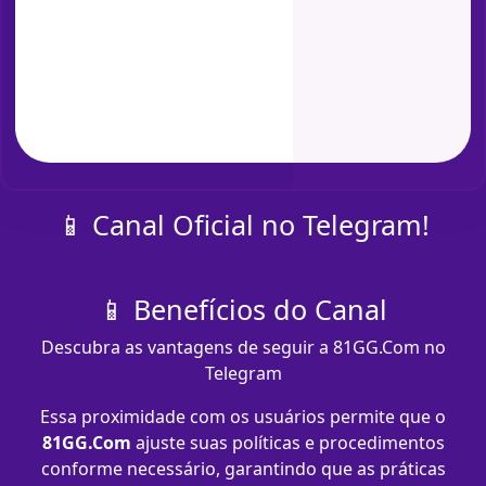
📱 Canal Oficial no Telegram!
📱 Benefícios do Canal
Descubra as vantagens de seguir a 81GG.Com no
Telegram
Essa proximidade com os usuários permite que o
81GG.Com
ajuste suas políticas e procedimentos
conforme necessário, garantindo que as práticas