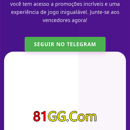
você tem acesso a promoções incríveis e uma
experiência de jogo inigualável. Junte-se aos
vencedores agora!
SEGUIR NO TELEGRAM