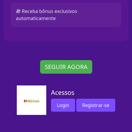
🎁 Receba bônus exclusivos
automaticamente
SEGUIR AGORA
Acessos
Login
Registrar-se