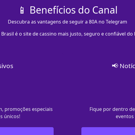
📱 Benefícios do Canal
Descubra as vantagens de seguir a 80A no Telegram
 Brasil é o site de cassino mais justo, seguro e confiável do B
sivos
📢 Notí
m, promoções especiais
Fique por dentro d
s únicos!
eventos