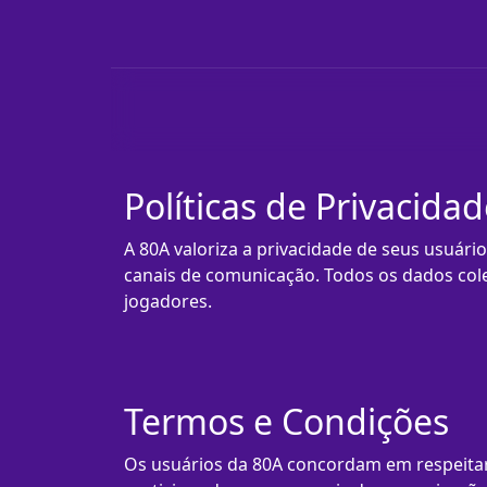
Políticas de Privacida
A 80A valoriza a privacidade de seus usuár
canais de comunicação. Todos os dados cole
jogadores.
Termos e Condições
Os usuários da 80A concordam em respeitar 