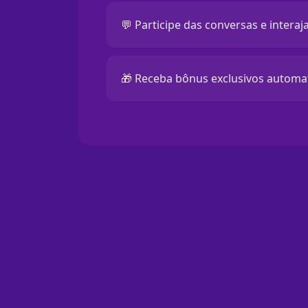
💬 Participe das conversas e interaj
🎁 Receba bônus exclusivos autom