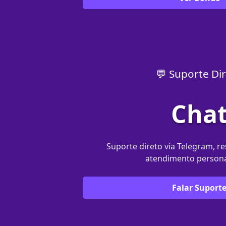
💬 Suporte Di
Cha
Suporte direto via Telegram, r
atendimento persona
Falar Suport