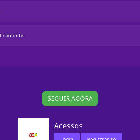
a
aticamente
SEGUIR AGORA
Acessos
Login
Registrar-se