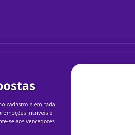
postas
no cadastro e em cada
promoções incríveis e
unte-se aos vencedores