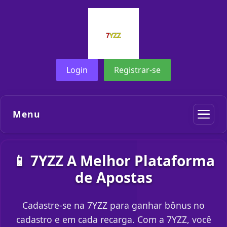
Login
Registrar-se
Menu
📱 7YZZ A Melhor Plataforma
de Apostas
Cadastre-se na 7YZZ para ganhar bônus no
cadastro e em cada recarga. Com a 7YZZ, você