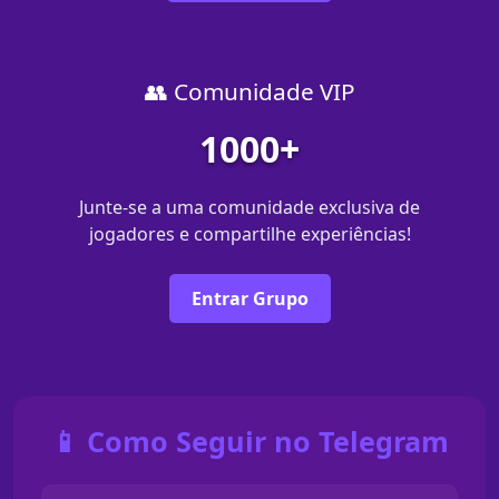
👥 Comunidade VIP
1000+
Junte-se a uma comunidade exclusiva de
jogadores e compartilhe experiências!
Entrar Grupo
📱 Como Seguir no Telegram