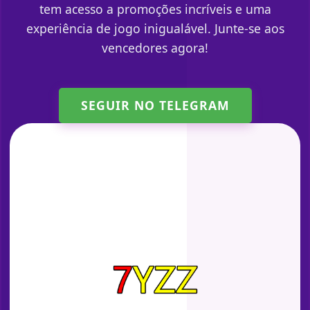
tem acesso a promoções incríveis e uma
experiência de jogo inigualável. Junte-se aos
vencedores agora!
SEGUIR NO TELEGRAM