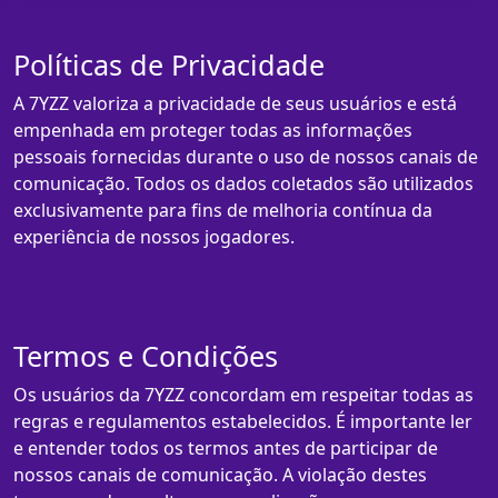
Políticas de Privacidade
A 7YZZ valoriza a privacidade de seus usuários e está
empenhada em proteger todas as informações
pessoais fornecidas durante o uso de nossos canais de
comunicação. Todos os dados coletados são utilizados
exclusivamente para fins de melhoria contínua da
experiência de nossos jogadores.
Termos e Condições
Os usuários da 7YZZ concordam em respeitar todas as
regras e regulamentos estabelecidos. É importante ler
e entender todos os termos antes de participar de
nossos canais de comunicação. A violação destes