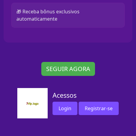
🎁 Receba bônus exclusivos
automaticamente
SEGUIR AGORA
Acessos
Login
Registrar-se