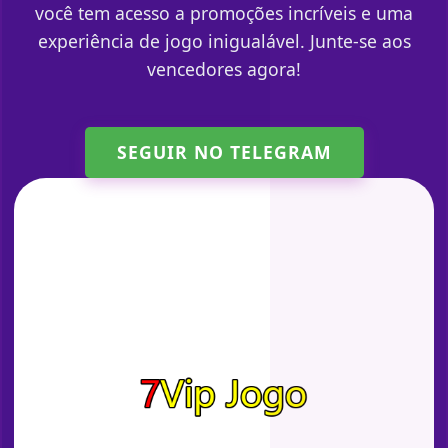
você tem acesso a promoções incríveis e uma
experiência de jogo inigualável. Junte-se aos
vencedores agora!
SEGUIR NO TELEGRAM