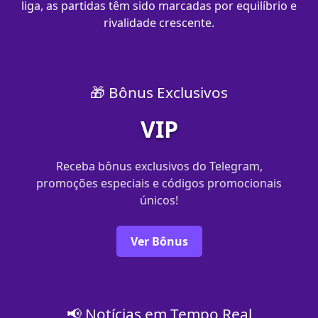
liga, as partidas têm sido marcadas por equilíbrio e
rivalidade crescente.
🎁 Bônus Exclusivos
VIP
Receba bônus exclusivos do Telegram,
promoções especiais e códigos promocionais
únicos!
Ver Bônus
📢 Notícias em Tempo Real