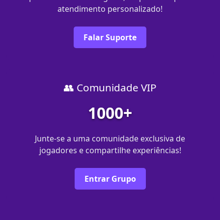
atendimento personalizado!
Falar Suporte
👥 Comunidade VIP
1000+
Junte-se a uma comunidade exclusiva de
jogadores e compartilhe experiências!
Entrar Grupo