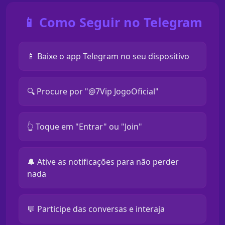
📱 Como Seguir no Telegram
📱 Baixe o app Telegram no seu dispositivo
🔍 Procure por "@7Vip JogoOficial"
👆 Toque em "Entrar" ou "Join"
🔔 Ative as notificações para não perder
nada
💬 Participe das conversas e interaja