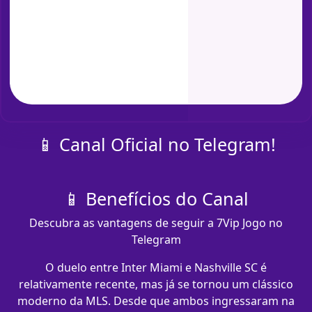
📱 Canal Oficial no Telegram!
📱 Benefícios do Canal
Descubra as vantagens de seguir a 7Vip Jogo no
Telegram
O duelo entre Inter Miami e Nashville SC é
relativamente recente, mas já se tornou um clássico
moderno da MLS. Desde que ambos ingressaram na