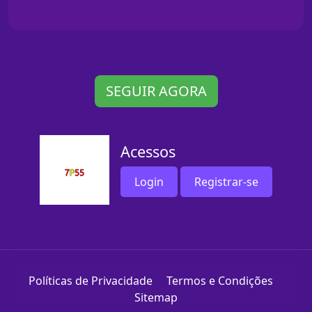
SEGUIR AGORA
Acessos
Login
Registrar-se
Políticas de Privacidade
Termos e Condições
Sitemap