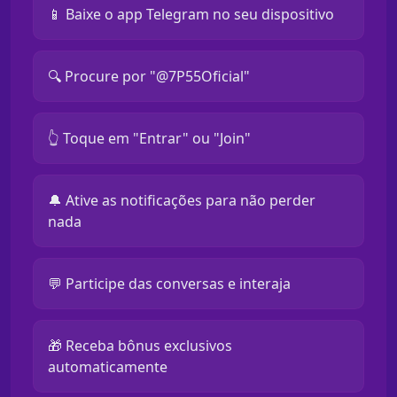
📱 Baixe o app Telegram no seu dispositivo
🔍 Procure por "@7P55Oficial"
👆 Toque em "Entrar" ou "Join"
🔔 Ative as notificações para não perder
nada
💬 Participe das conversas e interaja
🎁 Receba bônus exclusivos
automaticamente