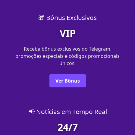
🎁 Bônus Exclusivos
VIP
Receba bônus exclusivos do Telegram,
promoções especiais e códigos promocionais
únicos!
Ver Bônus
📢 Notícias em Tempo Real
24/7