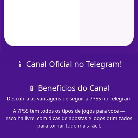
📱 Canal Oficial no Telegram!
📱 Benefícios do Canal
Descubra as vantagens de seguir a 7P55 no Telegram
A 7P55 tem todos os tipos de jogos para você —
escolha livre, com dicas de apostas e jogos otimizados
para tornar tudo mais fácil.