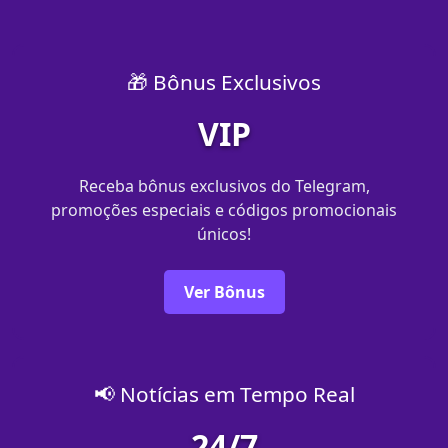
🎁 Bônus Exclusivos
VIP
Receba bônus exclusivos do Telegram,
promoções especiais e códigos promocionais
únicos!
Ver Bônus
📢 Notícias em Tempo Real
24/7