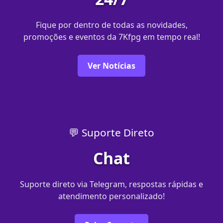
Fique por dentro de todas as novidades,
promoções e eventos da 7Kfpg em tempo real!
Ver Notícias
💬 Suporte Direto
Chat
Suporte direto via Telegram, respostas rápidas e
atendimento personalizado!