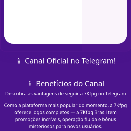
📱 Canal Oficial no Telegram!
📱 Benefícios do Canal
Descubra as vantagens de seguir a 7Kfpg no Telegram
Como a plataforma mais popular do momento, a 7Kfpg
oferece jogos completos — a 7Kfpg Brasil tem
promoções incríveis, operação fluida e bônus
misteriosos para novos usuários.