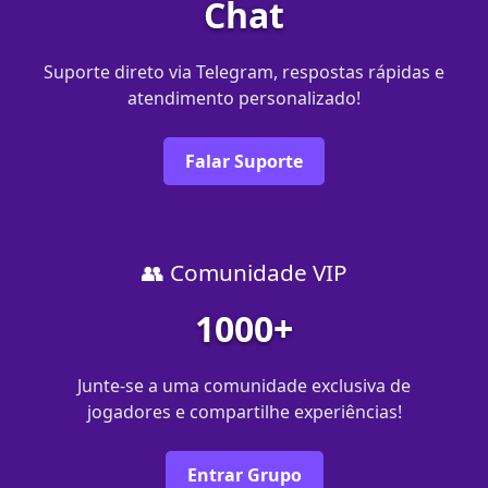
Chat
Suporte direto via Telegram, respostas rápidas e
atendimento personalizado!
Falar Suporte
👥 Comunidade VIP
1000+
Junte-se a uma comunidade exclusiva de
jogadores e compartilhe experiências!
Entrar Grupo