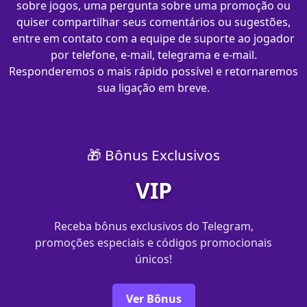
sobre jogos, uma pergunta sobre uma promoção ou
quiser compartilhar seus comentários ou sugestões,
entre em contato com a equipe de suporte ao jogador
por telefone, e-mail, telegrama e e-mail.
Responderemos o mais rápido possível e retornaremos
sua ligação em breve.
🎁 Bônus Exclusivos
VIP
Receba bônus exclusivos do Telegram,
promoções especiais e códigos promocionais
únicos!
Ver Bônus