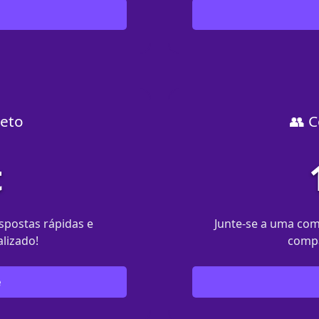
reto
👥 
t
espostas rápidas e
Junte-se a uma com
lizado!
compa
e