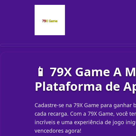
📱 79X Game A M
Plataforma de A
Cadastre-se na 79X Game para ganhar 
cada recarga. Com a 79X Game, você t
incríveis e uma experiência de jogo inig
vencedores agora!