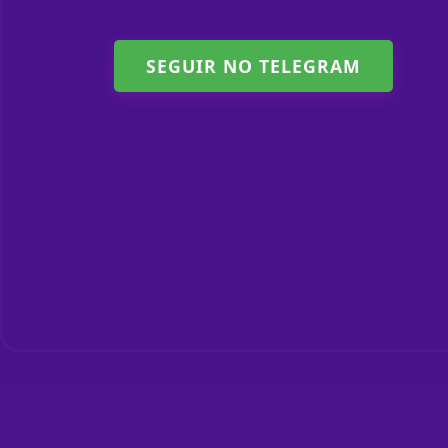
SEGUIR NO TELEGRAM