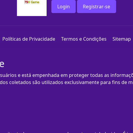
Login
Registrar-se
Políticas de Privacidade
Termos e Condições
Sitemap
de
 usuários e está empenhada em proteger todas as informaçõ
os coletados são utilizados exclusivamente para fins de m