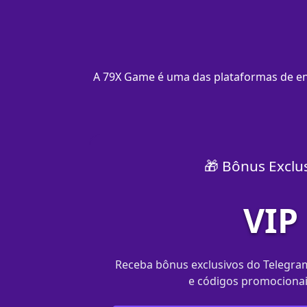
A 79X Game é uma das plataformas de en
🎁 Bônus Exclu
VIP
Receba bônus exclusivos do Telegra
e códigos promocionai