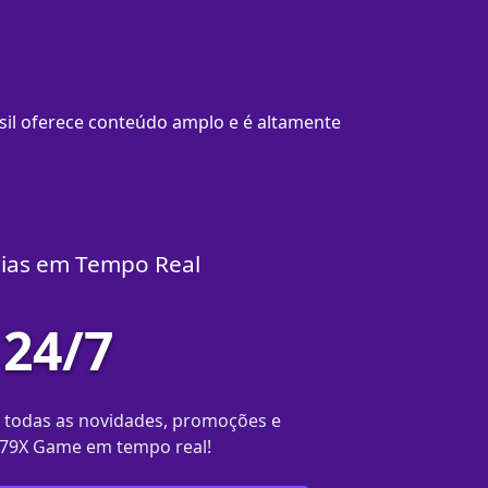
il oferece conteúdo amplo e é altamente
cias em Tempo Real
24/7
e todas as novidades, promoções e
 79X Game em tempo real!