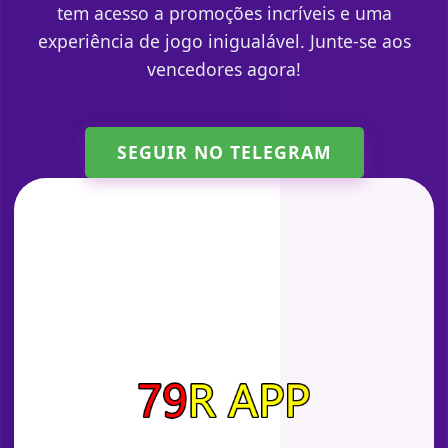
tem acesso a promoções incríveis e uma
experiência de jogo inigualável. Junte-se aos
vencedores agora!
SEGUIR NO TELEGRAM