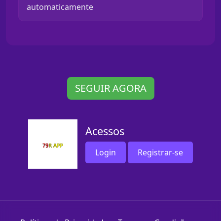
automaticamente
SEGUIR AGORA
Acessos
Login
Registrar-se