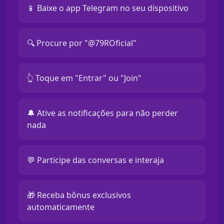
📱 Baixe o app Telegram no seu dispositivo
🔍 Procure por "@79ROficial"
👆 Toque em "Entrar" ou "Join"
🔔 Ative as notificações para não perder
nada
💬 Participe das conversas e interaja
🎁 Receba bônus exclusivos
automaticamente