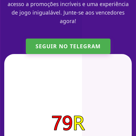
acesso a promoções incríveis e uma experiência
de jogo inigualável. Junte-se aos vencedores
agora!
SEGUIR NO TELEGRAM