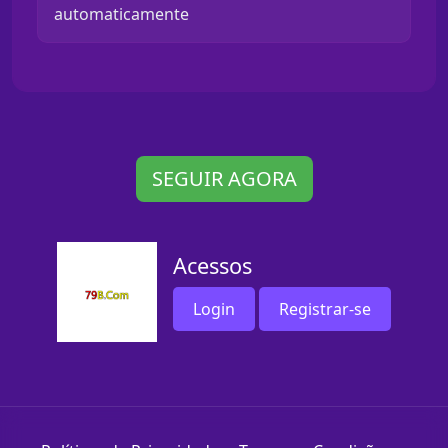
automaticamente
SEGUIR AGORA
Acessos
Login
Registrar-se