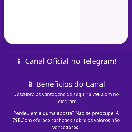
📱 Canal Oficial no Telegram!
📱 Benefícios do Canal
Descubra as vantagens de seguir a 79B.Com no
Telegram
Perdeu em alguma aposta? Não se preocupe! A
79B.Com oferece cashback sobre os valores não
vencedores.