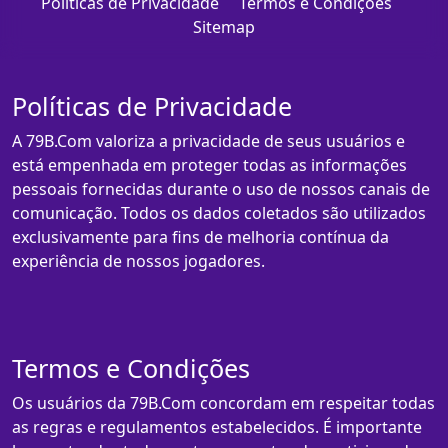
Políticas de Privacidade
Termos e Condições
Sitemap
Políticas de Privacidade
A 79B.Com valoriza a privacidade de seus usuários e
está empenhada em proteger todas as informações
pessoais fornecidas durante o uso de nossos canais de
comunicação. Todos os dados coletados são utilizados
exclusivamente para fins de melhoria contínua da
experiência de nossos jogadores.
Termos e Condições
Os usuários da 79B.Com concordam em respeitar todas
as regras e regulamentos estabelecidos. É importante