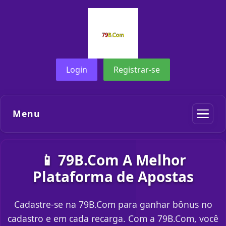
Login
Registrar-se
Menu
📱 79B.Com A Melhor
Plataforma de Apostas
Cadastre-se na 79B.Com para ganhar bônus no
cadastro e em cada recarga. Com a 79B.Com, você