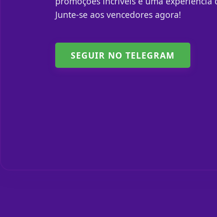
promoções incríveis e uma experiência d
Junte-se aos vencedores agora!
SEGUIR NO TELEGRAM