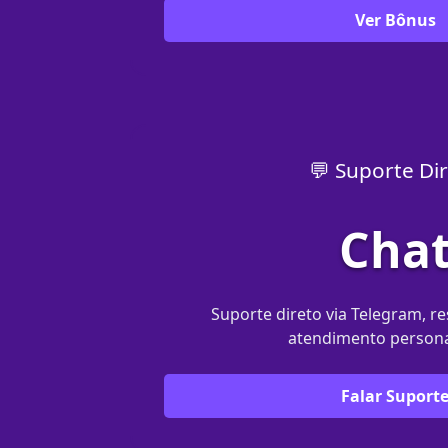
Ver Bônus
💬 Suporte Di
Cha
Suporte direto via Telegram, r
atendimento persona
Falar Suport