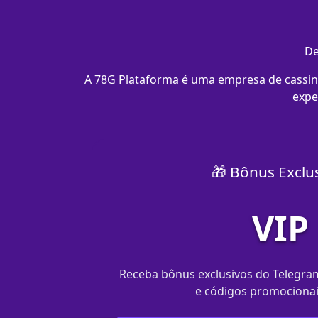
De
A 78G Plataforma é uma empresa de cassino
expe
🎁 Bônus Exclu
VIP
Receba bônus exclusivos do Telegra
e códigos promocionai