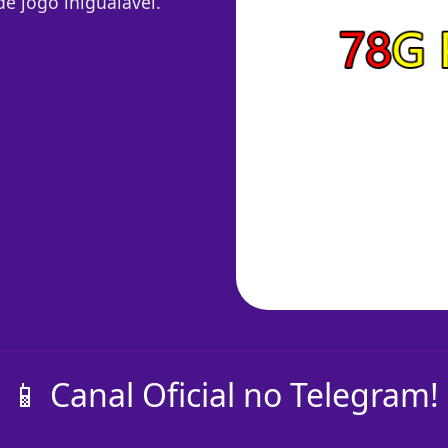
e jogo inigualável.
📱 Canal Oficial no Telegram!