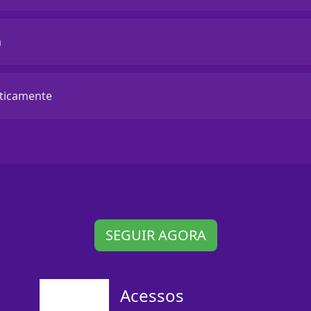
a
aticamente
SEGUIR AGORA
Acessos