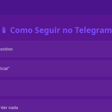
📱 Como Seguir no Telegram
ositivo
cial"
erder nada