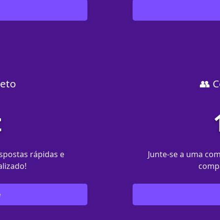
reto
👥 
t
espostas rápidas e
Junte-se a uma com
lizado!
compa
e