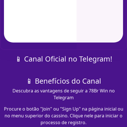
📱 Canal Oficial no Telegram!
📱 Benefícios do Canal
Descubra as vantagens de seguir a 78Br Win no
Telegram
Procure o botão "Join" ou "Sign Up" na página inicial ou
no menu superior do cassino. Clique nele para iniciar o
processo de registro.