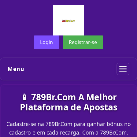
Login
Registrar-se
Menu
📱 789Br.Com A Melhor
Plataforma de Apostas
Cadastre-se na 789Br.Com para ganhar bônus no
cadastro e em cada recarga. Com a 789Br.Com,