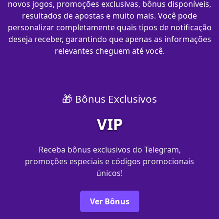
novos jogos, promoções exclusivas, bônus disponíveis,
resultados de apostas e muito mais. Você pode
personalizar completamente quais tipos de notificação
deseja receber, garantindo que apenas as informações
relevantes cheguem até você.
🎁 Bônus Exclusivos
VIP
Receba bônus exclusivos do Telegram,
promoções especiais e códigos promocionais
únicos!
Ver Bônus