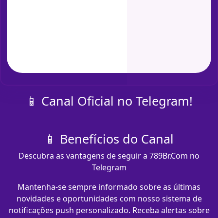
📱 Canal Oficial no Telegram!
📱 Benefícios do Canal
Descubra as vantagens de seguir a 789Br.Com no
Telegram
Mantenha-se sempre informado sobre as últimas
novidades e oportunidades com nosso sistema de
notificações push personalizado. Receba alertas sobre