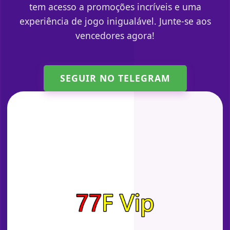
tem acesso a promoções incríveis e uma
experiência de jogo inigualável. Junte-se aos
vencedores agora!
SEGUIR NO TELEGRAM