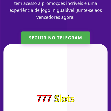
tem acesso a promoções incríveis e uma
experiência de jogo inigualável. Junte-se aos
vencedores agora!
SEGUIR NO TELEGRAM