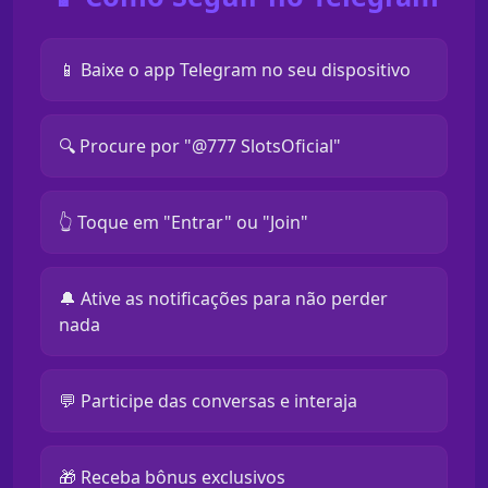
📱 Baixe o app Telegram no seu dispositivo
🔍 Procure por "@777 SlotsOficial"
👆 Toque em "Entrar" ou "Join"
🔔 Ative as notificações para não perder
nada
💬 Participe das conversas e interaja
🎁 Receba bônus exclusivos