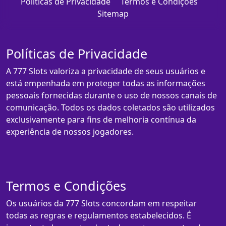
Políticas de Privacidade
Termos e Condições
Sitemap
Políticas de Privacidade
A 777 Slots valoriza a privacidade de seus usuários e
está empenhada em proteger todas as informações
pessoais fornecidas durante o uso de nossos canais de
comunicação. Todos os dados coletados são utilizados
exclusivamente para fins de melhoria contínua da
experiência de nossos jogadores.
Termos e Condições
Os usuários da 777 Slots concordam em respeitar
todas as regras e regulamentos estabelecidos. É