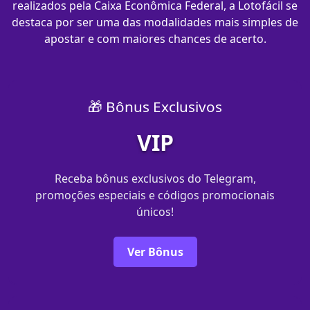
realizados pela Caixa Econômica Federal, a Lotofácil se
destaca por ser uma das modalidades mais simples de
apostar e com maiores chances de acerto.
🎁 Bônus Exclusivos
VIP
Receba bônus exclusivos do Telegram,
promoções especiais e códigos promocionais
únicos!
Ver Bônus