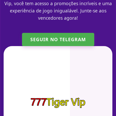
Vip, você tem acesso a promoções incríveis e uma
experiência de jogo inigualável. Junte-se aos
vencedores agora!
SEGUIR NO TELEGRAM