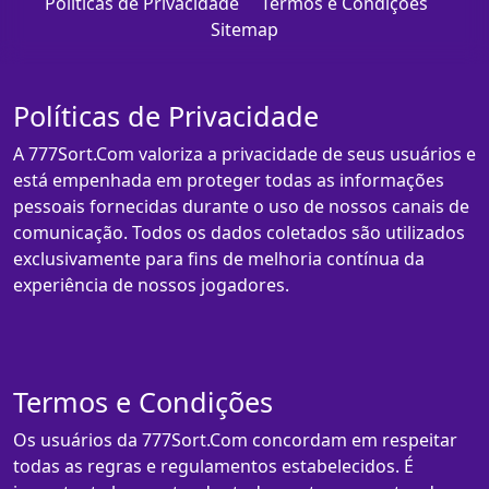
Políticas de Privacidade
Termos e Condições
Sitemap
Políticas de Privacidade
A 777Sort.Com valoriza a privacidade de seus usuários e
está empenhada em proteger todas as informações
pessoais fornecidas durante o uso de nossos canais de
comunicação. Todos os dados coletados são utilizados
exclusivamente para fins de melhoria contínua da
experiência de nossos jogadores.
Termos e Condições
Os usuários da 777Sort.Com concordam em respeitar
todas as regras e regulamentos estabelecidos. É