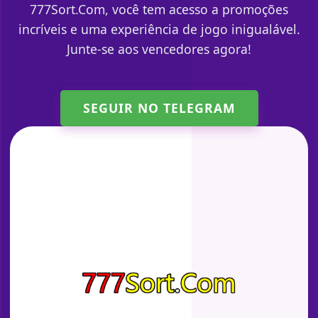
777Sort.Com, você tem acesso a promoções
incríveis e uma experiência de jogo inigualável.
Junte-se aos vencedores agora!
SEGUIR NO TELEGRAM