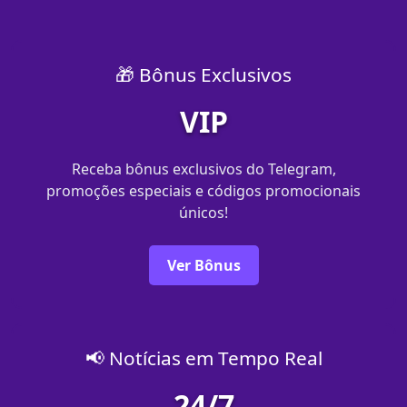
🎁 Bônus Exclusivos
VIP
Receba bônus exclusivos do Telegram,
promoções especiais e códigos promocionais
únicos!
Ver Bônus
📢 Notícias em Tempo Real
24/7