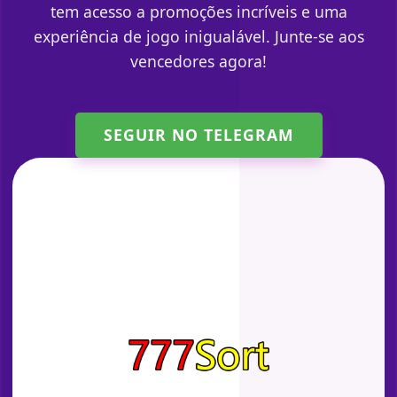
tem acesso a promoções incríveis e uma
experiência de jogo inigualável. Junte-se aos
vencedores agora!
SEGUIR NO TELEGRAM