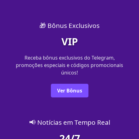
🎁 Bônus Exclusivos
VIP
Receba bônus exclusivos do Telegram,
promoções especiais e códigos promocionais
únicos!
Ver Bônus
📢 Notícias em Tempo Real
24/7