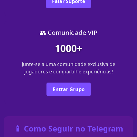
Falar Suporte
👥 Comunidade VIP
1000+
Junte-se a uma comunidade exclusiva de
jogadores e compartilhe experiências!
Entrar Grupo
📱 Como Seguir no Telegram