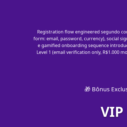
Registration flow engineered segundo conve
form: email, password, currency), social si
e gamified onboarding sequence introduci
Level 1 (email verification only, R$1.000 
🎁 Bônus Exclu
VIP