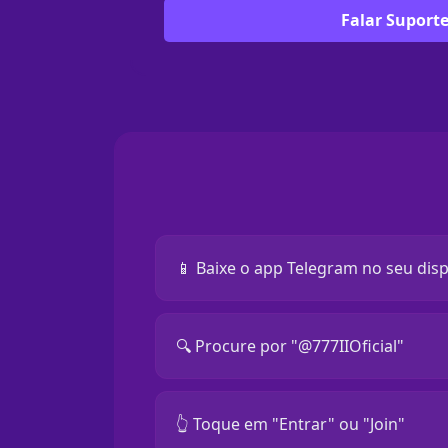
Falar Suport
📱 Baixe o app Telegram no seu disp
🔍 Procure por "@777IIOficial"
👆 Toque em "Entrar" ou "Join"