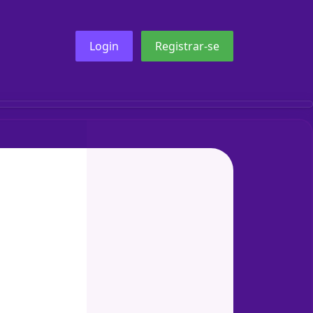
Login
Registrar-se