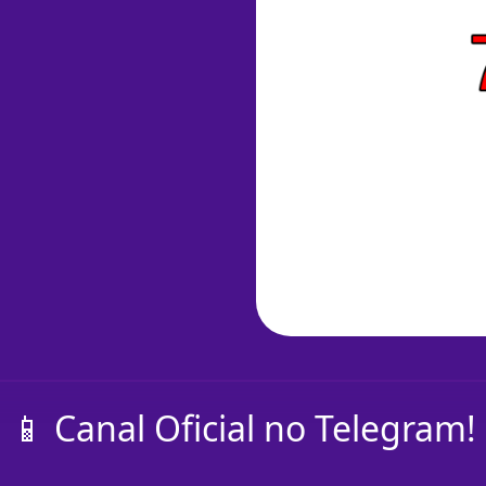
📱 Canal Oficial no Telegram!