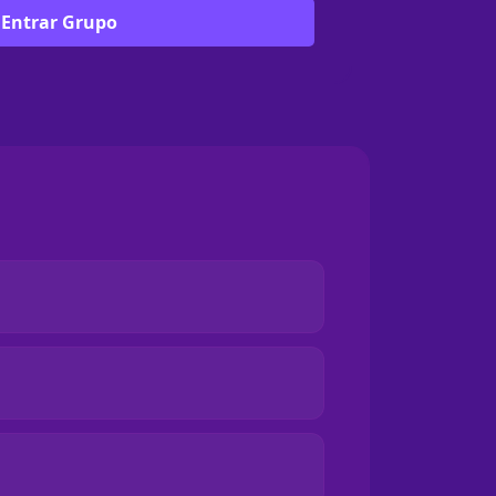
Entrar Grupo