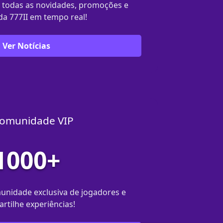
e todas as novidades, promoções e
da 777II em tempo real!
Ver Notícias
Comunidade VIP
1000+
unidade exclusiva de jogadores e
rtilhe experiências!