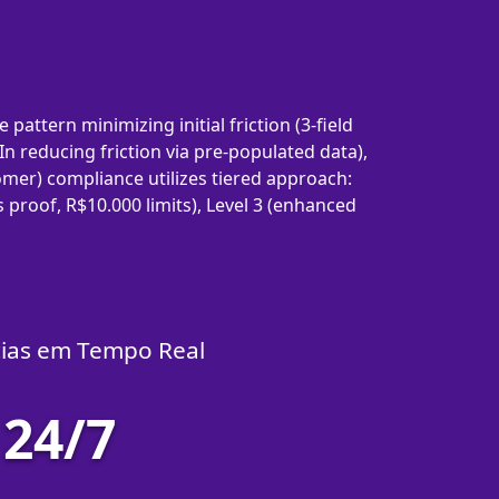
attern minimizing initial friction (3-field
n reducing friction via pre-populated data),
mer) compliance utilizes tiered approach:
 proof, R$10.000 limits), Level 3 (enhanced
cias em Tempo Real
24/7