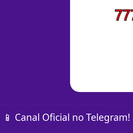
📱 Canal Oficial no Telegram!