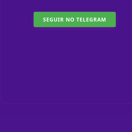
SEGUIR NO TELEGRAM