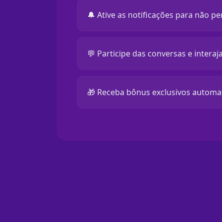
🔔 Ative as notificações para não p
💬 Participe das conversas e interaj
🎁 Receba bônus exclusivos autom