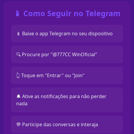
📱 Como Seguir no Telegram
📱 Baixe o app Telegram no seu dispositivo
🔍 Procure por "@777CC WinOficial"
👆 Toque em "Entrar" ou "Join"
🔔 Ative as notificações para não perder
nada
💬 Participe das conversas e interaja