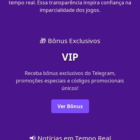
tempo real. Essa transparência inspira confiança na
imparcialidade dos jogos.
🎁 Bônus Exclusivos
VIP
Receba bônus exclusivos do Telegram,
promoções especiais e códigos promocionais
únicos!
Ver Bônus
📢 Notícias em Tempo Real