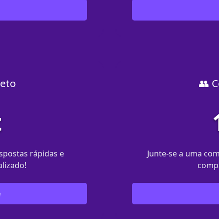
reto
👥 
t
espostas rápidas e
Junte-se a uma com
lizado!
compa
e