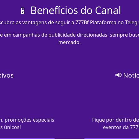
📱 Benefícios do Canal
cubra as vantagens de seguir a 777Bf Plataforma no Tele
ste em campanhas de publicidade direcionadas, sempre bus
mercado.
sivos
📢 Notí
m, promoções especiais
Fique por dentro d
s únicos!
eventos da 777