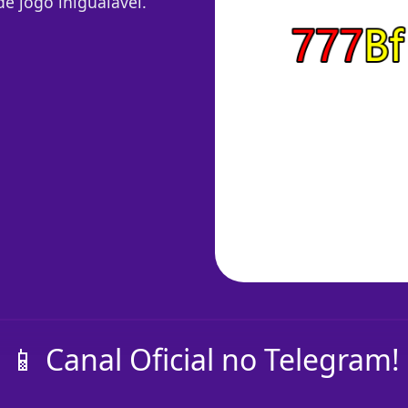
e jogo inigualável.
📱 Canal Oficial no Telegram!