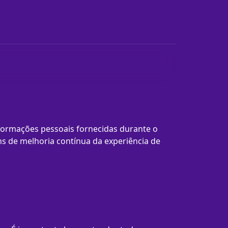
nformações pessoais fornecidas durante o
ns de melhoria contínua da experiência de