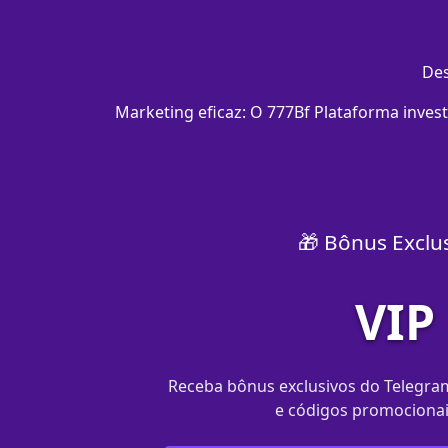
Des
Marketing eficaz: O 777Bf Plataforma inve
🎁 Bônus Exclu
VIP
Receba bônus exclusivos do Telegra
e códigos promocionai