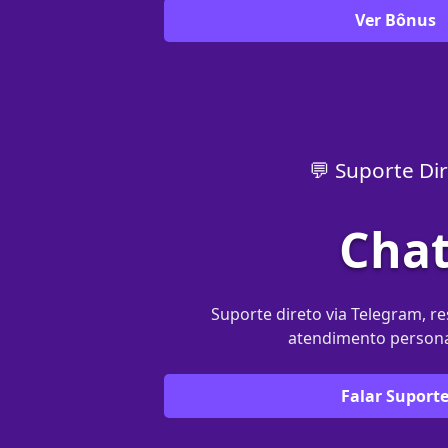
Ver Bônus
💬 Suporte Di
Cha
Suporte direto via Telegram, r
atendimento persona
Falar Suport