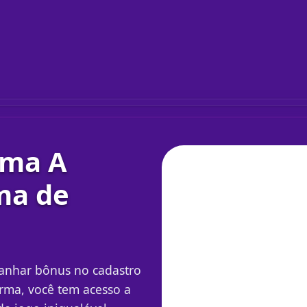
rma A
ma de
ganhar bônus no cadastro
rma, você tem acesso a