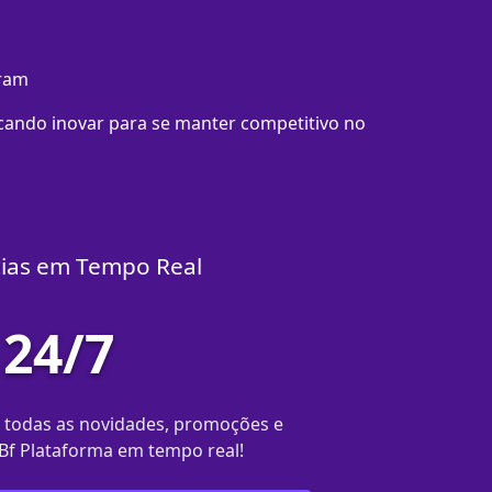
gram
cando inovar para se manter competitivo no
cias em Tempo Real
24/7
e todas as novidades, promoções e
Bf Plataforma em tempo real!