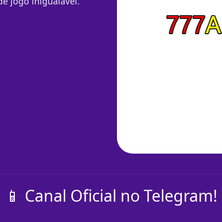
e jogo inigualável.
📱 Canal Oficial no Telegram!