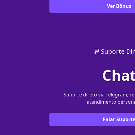
Ver Bônus
💬 Suporte Di
Cha
Suporte direto via Telegram, r
atendimento persona
Falar Suport