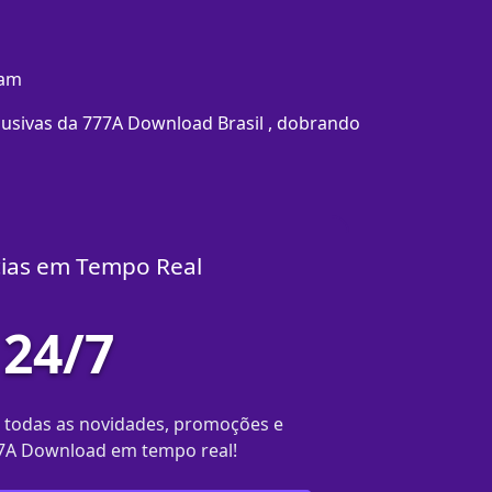
ram
sivas da 777A Download Brasil , dobrando
cias em Tempo Real
24/7
e todas as novidades, promoções e
7A Download em tempo real!