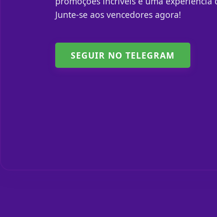
promoções incríveis e uma experiência d
Junte-se aos vencedores agora!
SEGUIR NO TELEGRAM