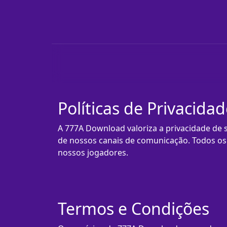
Políticas de Privacida
A 777A Download valoriza a privacidade de
de nossos canais de comunicação. Todos os 
nossos jogadores.
Termos e Condições