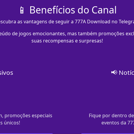
📱 Benefícios do Canal
scubra as vantagens de seguir a 777A Download no Teleg
eúdo de jogos emocionantes, mas também promoções exclu
suas recompensas e surpresas!
sivos
📢 Notí
m, promoções especiais
Fique por dentro d
s únicos!
eventos da 77