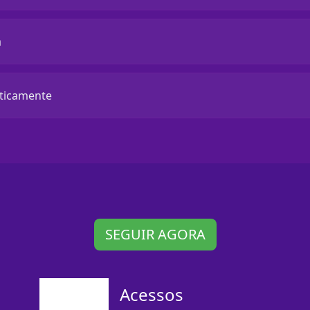
a
aticamente
SEGUIR AGORA
Acessos