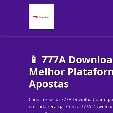
📱 777A Downloa
Melhor Platafor
Apostas
Cadastre-se na 777A Download para ga
em cada recarga. Com a 777A Download