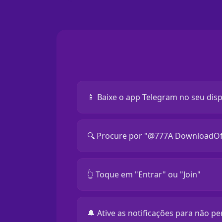
📱 Baixe o app Telegram no seu disp
🔍 Procure por "@777A DownloadOfi
👆 Toque em "Entrar" ou "Join"
🔔 Ative as notificações para não p