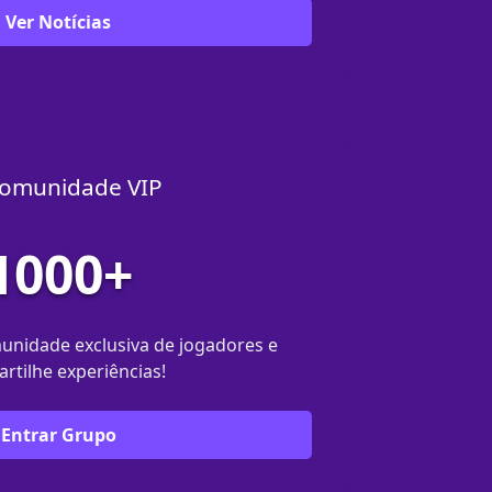
Ver Notícias
Comunidade VIP
1000+
unidade exclusiva de jogadores e
rtilhe experiências!
Entrar Grupo