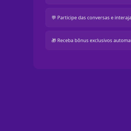
💬 Participe das conversas e interaj
🎁 Receba bônus exclusivos autom