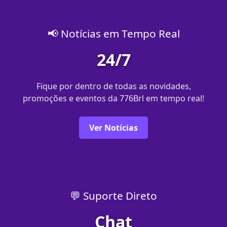
📢 Notícias em Tempo Real
24/7
Fique por dentro de todas as novidades,
promoções e eventos da 776Brl em tempo real!
Ver Notícias
💬 Suporte Direto
Chat