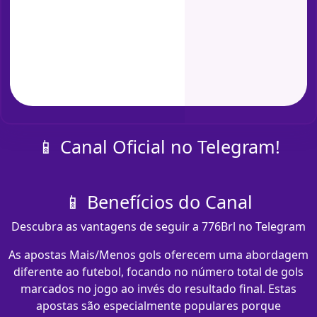
📱 Canal Oficial no Telegram!
📱 Benefícios do Canal
Descubra as vantagens de seguir a 776Brl no Telegram
As apostas Mais/Menos gols oferecem uma abordagem
diferente ao futebol, focando no número total de gols
marcados no jogo ao invés do resultado final. Estas
apostas são especialmente populares porque