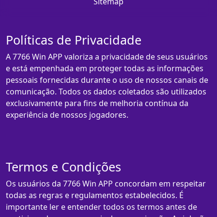
Sitemap
Políticas de Privacidade
A 7766 Win APP valoriza a privacidade de seus usuários
e está empenhada em proteger todas as informações
pessoais fornecidas durante o uso de nossos canais de
comunicação. Todos os dados coletados são utilizados
exclusivamente para fins de melhoria contínua da
experiência de nossos jogadores.
Termos e Condições
Os usuários da 7766 Win APP concordam em respeitar
todas as regras e regulamentos estabelecidos. É
importante ler e entender todos os termos antes de