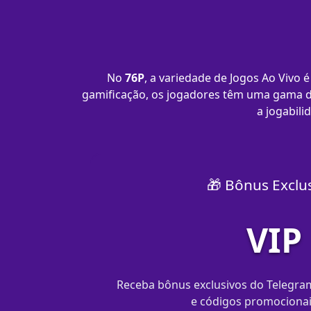
No
76P
, a variedade de Jogos Ao Vivo
gamificação, os jogadores têm uma gama di
a jogabili
🎁 Bônus Exclu
VIP
Receba bônus exclusivos do Telegra
e códigos promocionai