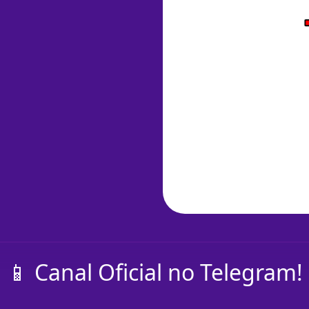
📱 Canal Oficial no Telegram!