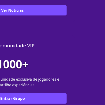
Ver Notícias
Comunidade VIP
1000+
unidade exclusiva de jogadores e
rtilhe experiências!
Entrar Grupo