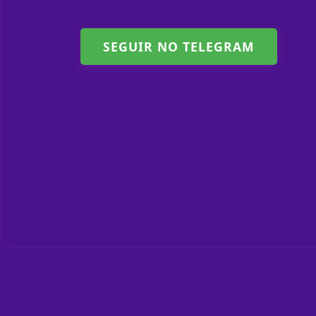
SEGUIR NO TELEGRAM