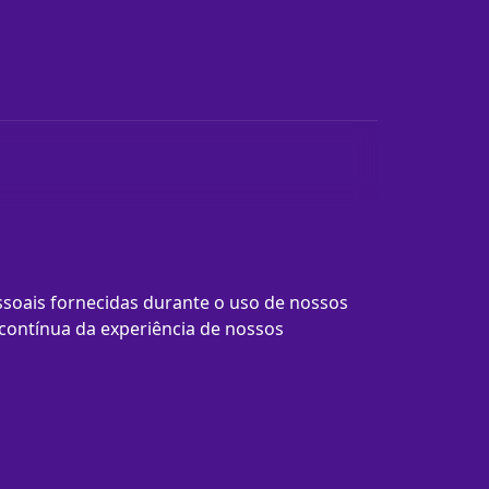
ssoais fornecidas durante o uso de nossos
 contínua da experiência de nossos